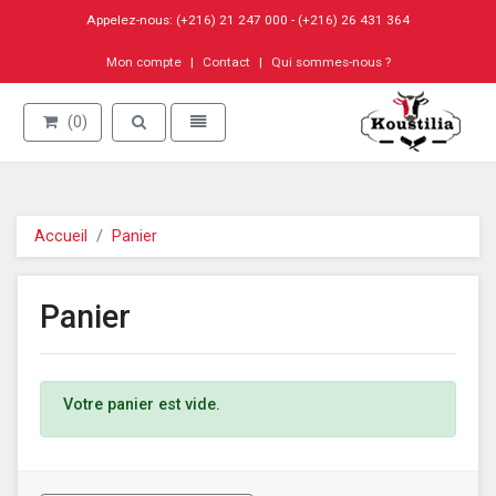
Appelez-nous: (+216) 21 247 000 - (+216) 26 431 364
Mon compte
Contact
Qui sommes-nous ?
Go to homepage
Toggle search
Toggle navigation
(0)
Accueil
Panier
Panier
Votre panier est vide.