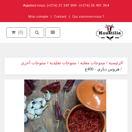
Appelez-nous: (+216) 21 247 000 - (+216) 26 431 364
Mon compte
Contact
Qui sommes-nous ?
Go to homepage
Toggle search
Toggle navigation
(0)
منتوجات أخرى
 / 
منتوجات تقليدية
 / 
منتوجات معلبة
 / 
الرئيسية
 / هروس دياري - 400غ