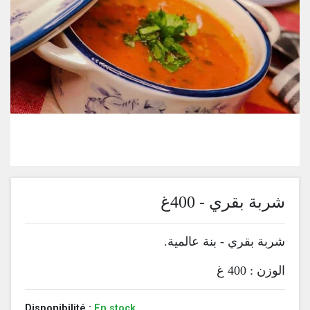
شربة بقري - 400غ
شربة بقري - بنة عالمية.
الوزن : 400 غ
Disponibilité :
En stock